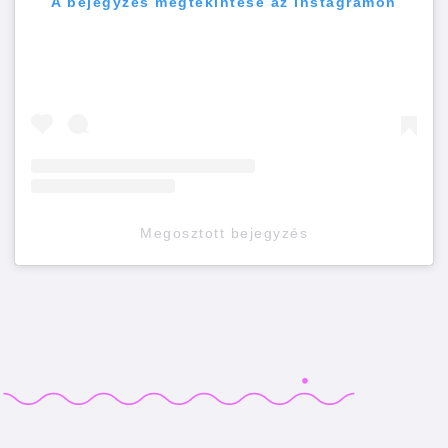
A bejegyzés megtekintése az Instagramon
Megosztott bejegyzés