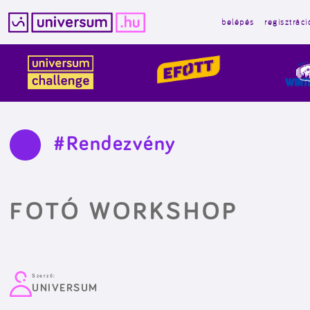
belépés
regisztráci
Kilépés
a
tartalomba
#Rendezvény
FOTÓ WORKSHOP
Szerző:
UNIVERSUM