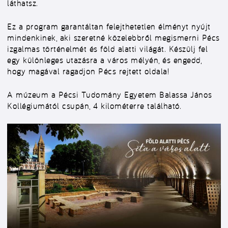
láthatsz.
Ez a program garantáltan felejthetetlen élményt nyújt
mindenkinek, aki szeretné közelebbről megismerni Pécs
izgalmas történelmét és föld alatti világát. Készülj fel
egy különleges utazásra a város mélyén, és engedd,
hogy magával ragadjon Pécs rejtett oldala!
A múzeum a Pécsi Tudomány Egyetem Balassa János
Kollégiumától csupán, 4 kilométerre található.