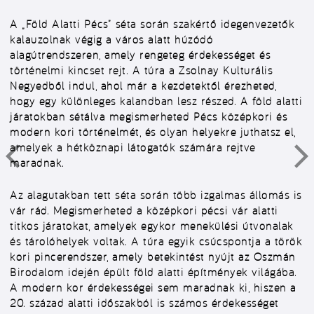
A „Föld Alatti Pécs” séta során szakértő idegenvezetők
kalauzolnak végig a város alatt húzódó
alagútrendszeren, amely rengeteg érdekességet és
történelmi kincset rejt. A túra a Zsolnay Kulturális
Negyedből indul, ahol már a kezdetektől érezheted,
hogy egy különleges kalandban lesz részed. A föld alatti
járatokban sétálva megismerheted Pécs középkori és
modern kori történelmét, és olyan helyekre juthatsz el,
amelyek a hétköznapi látogatók számára rejtve
maradnak.
Az alagutakban tett séta során több izgalmas állomás is
vár rád. Megismerheted a középkori pécsi vár alatti
titkos járatokat, amelyek egykor menekülési útvonalak
és tárolóhelyek voltak. A túra egyik csúcspontja a török
kori pincerendszer, amely betekintést nyújt az Oszmán
Birodalom idején épült föld alatti építmények világába.
A modern kor érdekességei sem maradnak ki, hiszen a
20. század alatti időszakból is számos érdekességet