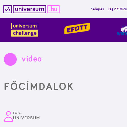
belépés
regisztráci
Kilépés
a
tartalomba
video
FŐCÍMDALOK
Szerző:
UNIVERSUM