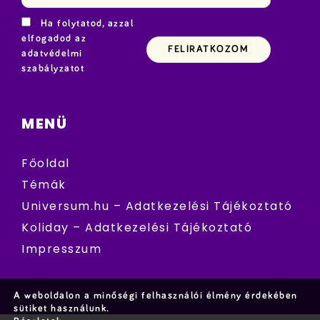
Ha folytatod, azzal
elfogadod az
adatvédelmi
szabályzatot
MENÜ
Főoldal
Témák
Universum.hu – Adatkezelési Tájékoztató
Koliday – Adatkezelési Tájékoztató
Impresszum
A weboldalon a minőségi felhasználói élmény érdekében
sütiket használunk.