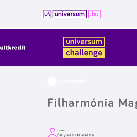
Kilépés
a
tartalomba
KultKredit
Filharmónia Ma
Szerző:
Selymes Henrietta