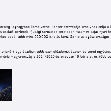
 ország legnagyobb komolyzenei koncertszervezője, amelynek célja a 
 családi bérletek, ifjúsági sorozatok keretében, valamint saját nyári f
nket, ebből több mint 200.000 iskolás korú. Szinte az egész országot
orjaként egy évadban több ezer előadóművésznek és zenei együttesne
armónia Magyarország a 2024/2025-ös évadban 19 bérletet és több sor