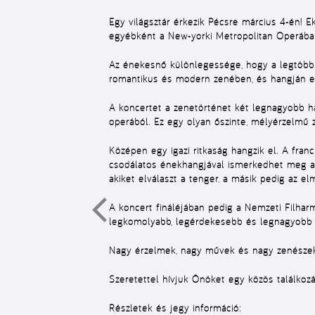
Egy világsztár érkezik Pécsre március 4-én! 
egyébként a New-yorki Metropolitan Operában
Az énekesnő különlegessége, hogy a legtöbb é
romantikus és modern zenében, és hangján egy
A koncertet a zenetörténet két legnagyobb hat
operából. Ez egy olyan őszinte, mélyérzelmű 
Középen egy igazi ritkaság hangzik el. A fra
csodálatos énekhangjával ismerkedhet meg a 
akiket elválaszt a tenger, a másik pedig az elm
A koncert fináléjában pedig a Nemzeti Filharm
legkomolyabb, legérdekesebb és legnagyobb 
Nagy érzelmek, nagy művek és nagy zenészek
Szeretettel hívjuk Önöket egy közös találkoz
Részletek és jegy információ: