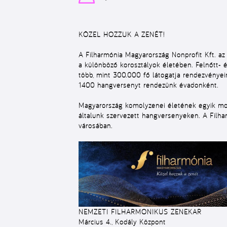
KÖZEL HOZZUK A ZENÉT!
A Filharmónia Magyarország Nonprofit Kft. az
a különböző korosztályok életében. Felnőtt- és
több, mint 300.000 fő látogatja rendezvényei
1400 hangversenyt rendezünk évadonként.
Magyarország komolyzenei életének egyik mot
általunk szervezett hangversenyeken. A Filh
városában.
NEMZETI FILHARMONIKUS ZENEKAR
Március 4., Kodály Központ