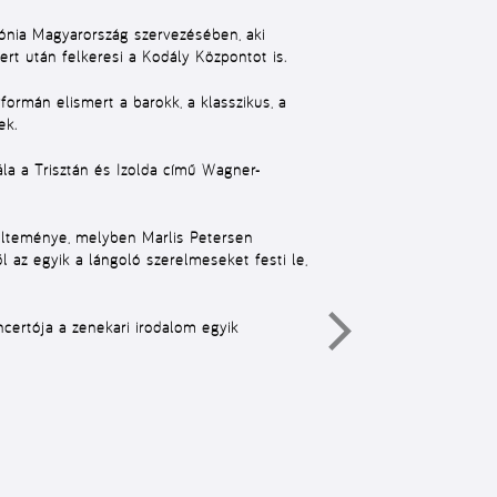
mónia Magyarország szervezésében, aki
t után felkeresi a Kodály Központot is.
ormán elismert a barokk, a klasszikus, a
ek.
ála a Trisztán és Izolda című Wagner-
költeménye, melyben Marlis Petersen
az egyik a lángoló szerelmeseket festi le,
ncertója a zenekari irodalom egyik