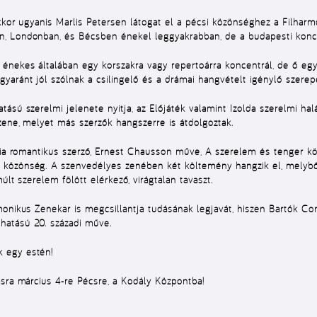
Ekkor ugyanis Marlis Petersen látogat el a pécsi közönséghez a Filhar
, Londonban, és Bécsben énekel leggyakrabban, de a budapesti koncer
nekes általában egy korszakra vagy repertoárra koncentrál, de ő egyf
aránt jól szólnak a csilingelő és a drámai hangvételt igénylő szerep
ású szerelmi jelenete nyitja, az Előjáték valamint Izolda szerelmi hal
zene, melyet más szerzők hangszerre is átdolgoztak.
ncia romantikus szerző, Ernest Chausson műve, A szerelem és tenger 
közönség. A szenvedélyes zenében két költemény hangzik el, melyből 
últ szerelem fölött elérkező, virágtalan tavaszt.
onikus Zenekar is megcsillantja tudásának legjavát, hiszen Bartók Co
hatású 20. századi műve.
 egy estén!
ásra március 4-re Pécsre, a Kodály Központba!