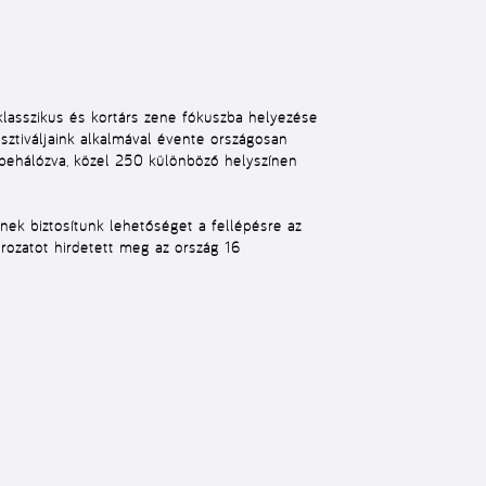
klasszikus és kortárs zene fókuszba helyezése
esztiváljaink alkalmával évente országosan
 behálózva, közel 250 különböző helyszínen
k biztosítunk lehetőséget a fellépésre az
ozatot hirdetett meg az ország 16