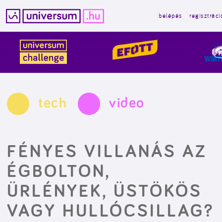
belépés
regisztráci
Kilépés
a
tartalomba
tech
video
FÉNYES VILLANÁS AZ
ÉGBOLTON,
ÜRLÉNYEK, ÜSTÖKÖS
VAGY HULLÓCSILLAG?