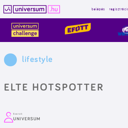
belépés
regisztráci
Kilépés
a
tartalomba
lifestyle
ELTE HOTSPOTTER
Szerző:
UNIVERSUM