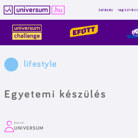
belépés
regisztráci
Kilépés
a
tartalomba
lifestyle
Egyetemi készülés
Szerző:
UNIVERSUM