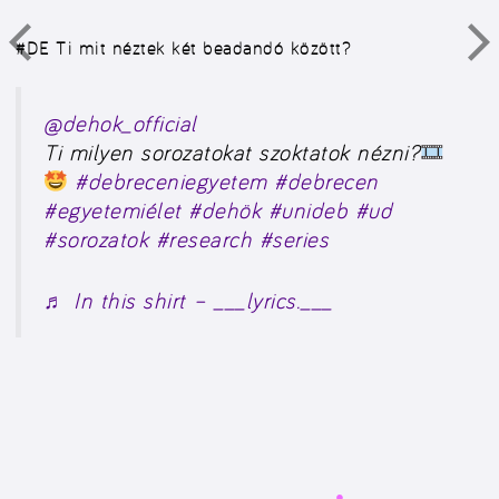
#DE Ti mit néztek két beadandó között?
@dehok_official
Ti milyen sorozatokat szoktatok nézni?
#debreceniegyetem
#debrecen
#egyetemiélet
#dehök
#unideb
#ud
#sorozatok
#research
#series
♬ In this shirt – ___lyrics.___