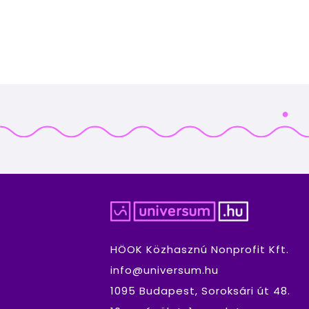
HÖOK Közhasznú Nonprofit Kft.
info@universum.hu
1095 Budapest, Soroksári út 48.