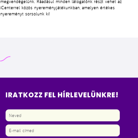
megvendégelünk. Ráadásul minden látogatónk részt vehet az
iCenterrel közös nyereményjátékunkban, amelyen értékes
nyereményt sorsolunk ki!
IRATKOZZ FEL HÍRLEVELÜNKRE!