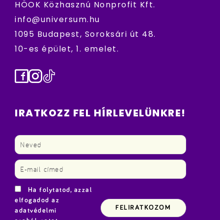
HÖOK Közhasznú Nonprofit Kft.
info@universum.hu
1095 Budapest, Soroksári út 48.
10-es épület, 1. emelet.
Facebook
Instagram
TikTok
IRATKOZZ FEL HÍRLEVELÜNKRE!
Ha folytatod, azzal
elfogadod az
adatvédelmi