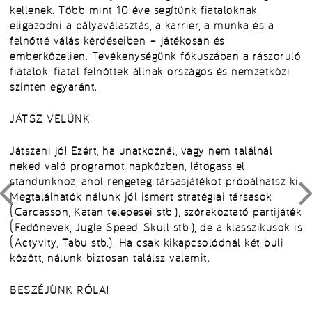
kellenek. Több mint 10 éve segítünk fiataloknak
eligazodni a pályaválasztás, a karrier, a munka és a
felnőtté válás kérdéseiben – játékosan és
emberközelien. Tevékenységünk fókuszában a rászoruló
fiatalok, fiatal felnőttek állnak országos és nemzetközi
szinten egyaránt.
JÁTSZ VELÜNK!
Játszani jó! Ezért, ha unatkoznál, vagy nem találnál
neked való programot napközben, látogass el
standunkhoz, ahol rengeteg társasjátékot próbálhatsz ki.
Megtalálhatók nálunk jól ismert stratégiai társasok
(Carcasson, Katan telepesei stb.), szórakoztató partijáték
(Fedőnevek, Jugle Speed, Skull stb.), de a klasszikusok is
(Actyvity, Tabu stb.). Ha csak kikapcsolódnál két buli
között, nálunk biztosan találsz valamit.
BESZÉJÜNK RÓLA!