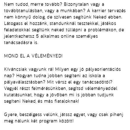
Nem tudod, merre tovább? Bizonytalan vagy a
továbbtanulásban, vagy a munkában? A karrier tervezés
nem könnyű dolog, de szívesen segítünk Neked ebben.
Látogass el hozzánk, standunknál tesztekkel, játékos
feladatokkal segítünk neked túllépni a problémákon, de
jelentkezhetsz 5 alkalmas online személyes
tanácsadásra is.
MOND EL A VÉLEMÉNYED!
Kíváncsiak vagyunk rá! Milyen egy jó pályaorientációs
nap? Hogyan tudna jobban segíteni az iskola a
pályaválasztásban? Mit vársz el egy tanácsadótól?
Vegyél részt felmérésünkben, segítsd véleményeddel
kutatásunkat, hogy a jövőben mi is jobban tudjunk
segíteni Neked, és más fiataloknak!
Gyere, beszélgess velünk, játssz egyet, vagy csak pihenj
meg nálunk két program között!