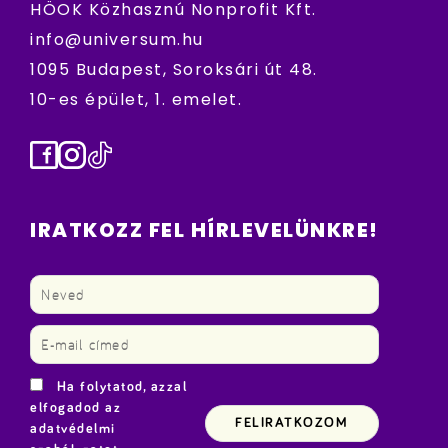
HÖOK Közhasznú Nonprofit Kft.
info@universum.hu
1095 Budapest, Soroksári út 48.
10-es épület, 1. emelet.
Facebook
Instagram
TikTok
IRATKOZZ FEL HÍRLEVELÜNKRE!
Ha folytatod, azzal
elfogadod az
adatvédelmi