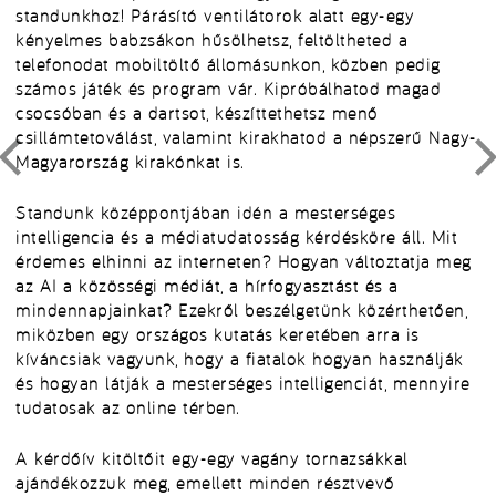
standunkhoz! Párásító ventilátorok alatt egy-egy
kényelmes babzsákon hűsölhetsz, feltöltheted a
telefonodat mobiltöltő állomásunkon, közben pedig
számos játék és program vár. Kipróbálhatod magad
csocsóban és a dartsot, készíttethetsz menő
csillámtetoválást, valamint kirakhatod a népszerű Nagy-
Magyarország kirakónkat is.
Standunk középpontjában idén a mesterséges
intelligencia és a médiatudatosság kérdésköre áll. Mit
érdemes elhinni az interneten? Hogyan változtatja meg
az AI a közösségi médiát, a hírfogyasztást és a
mindennapjainkat? Ezekről beszélgetünk közérthetően,
miközben egy országos kutatás keretében arra is
kíváncsiak vagyunk, hogy a fiatalok hogyan használják
és hogyan látják a mesterséges intelligenciát, mennyire
tudatosak az online térben.
A kérdőív kitöltőit egy-egy vagány tornazsákkal
ajándékozzuk meg, emellett minden résztvevő