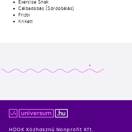
Exercise Snak
Célbadobás (Sördobálás)
Frizbi
Krikett
HÖOK Közhasznú Nonprofit Kft.