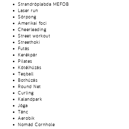
Strandröplabda MEFOB
Laser run
Sörpong
Amerikai foci
Cheerleading
Street workout
Streethoki
Futás
Kerékpár
Pilates
Kötélhúzás
Teqball
Bothúzás
Round Net
Curling
Kalandpark
Jóga
Tánc
Aerobik
Nomád Cornhole