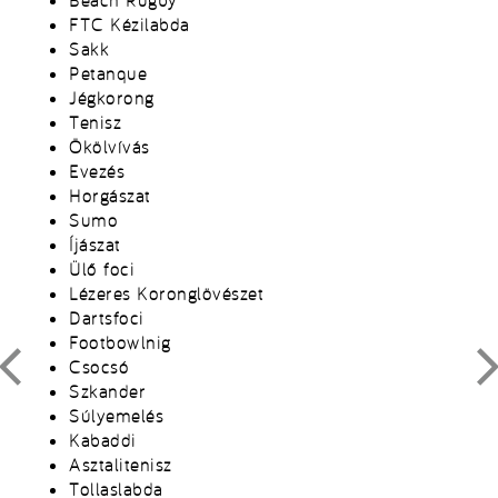
Beach Rugby
FTC Kézilabda
Sakk
Petanque
Jégkorong
Tenisz
Ökölvívás
Evezés
Horgászat
Sumo
Íjászat
Ülő foci
Lézeres Koronglövészet
Dartsfoci
Footbowlnig
Csocsó
Szkander
Súlyemelés
Kabaddi
Asztalitenisz
Tollaslabda