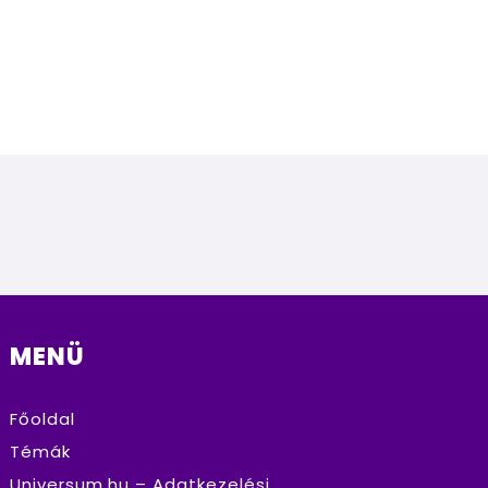
MENÜ
Főoldal
Témák
Universum.hu – Adatkezelési