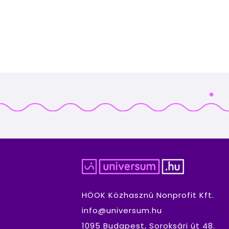
HÖOK Közhasznú Nonprofit Kft.
info@universum.hu
1095 Budapest, Soroksári út 48.