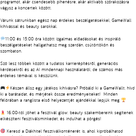
programot, akár csendesebb pihenésre, akár aktívabb szórakozásra
vágysz a koncertek között.
Várunk sátrunkban egész nap érdekes beszélgetésekkel, GameWall
kihívással és beauty sarokkal.
11:00 és 15:00 óra között izgalmas előadásokat és inspiráló
beszélgetéseket hallgathatsz meg szerdán, csütörtökön és
szombaton.
Szó lesz többek között a tudatos karrierépítésről, generációs
kérdésekről és az AI mindennapi használatáról, de számos más
érdekes témával is készülünk.
Készen állsz egy játékos kihívásra? Próbáld ki a GameWallt, hívd
ki a barátaidat, és mérjétek össze eredményeiteket! Minden
félórában a ranglista első helyezettjét ajándékkal lepjük meg
16:00-tól jöhet a fesztivál glow: beauty szakembereink segítenek
elkészíteni fesztiválsminkedet, és indulhat a pörgés!
Keresd a Diákhitel fesztiválkonténerét is, ahol kipróbálhatod