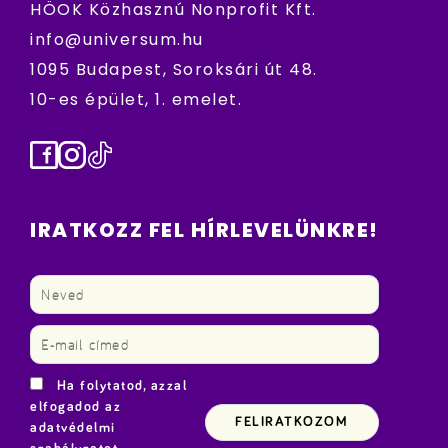
HÖOK Közhasznú Nonprofit Kft.
info@universum.hu
1095 Budapest, Soroksári út 48.
10-es épület, 1. emelet.
Facebook
Instagram
TikTok
IRATKOZZ FEL HÍRLEVELÜNKRE!
Ha folytatod, azzal
elfogadod az
adatvédelmi