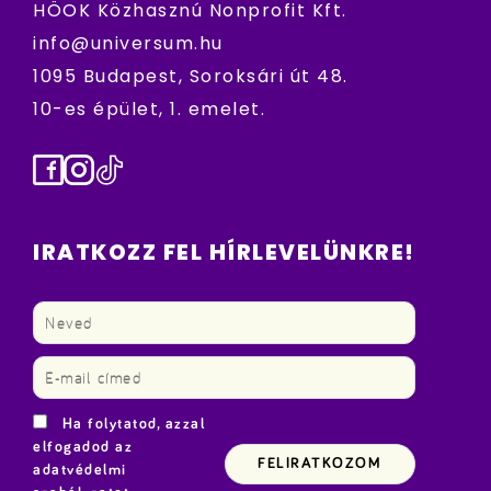
HÖOK Közhasznú Nonprofit Kft.
info@universum.hu
1095 Budapest, Soroksári út 48.
10-es épület, 1. emelet.
Facebook
Instagram
TikTok
IRATKOZZ FEL HÍRLEVELÜNKRE!
Ha folytatod, azzal
elfogadod az
adatvédelmi