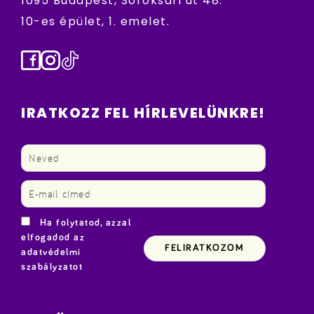
1095 Budapest, Soroksári út 48.
10-es épület, 1. emelet.
Facebook
Instagram
TikTok
IRATKOZZ FEL HÍRLEVELÜNKRE!
Ha folytatod, azzal
elfogadod az
adatvédelmi
szabályzatot