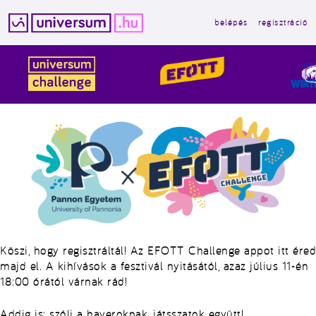
belépés
regisztráció
Kilépés
a
tartalomba
Köszi, hogy regisztráltál! Az EFOTT Challenge appot itt éred
majd el. A kihívások a fesztivál nyitásától, azaz július 11-én
18:00 órától várnak rád!
Addig is: szólj a haveroknak, játsszatok együtt!