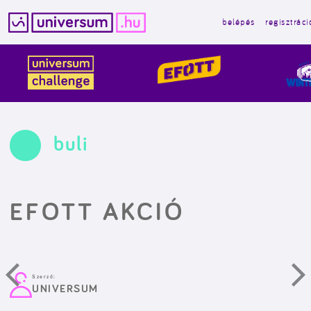
belépés
regisztráci
Kilépés
a
tartalomba
buli
EFOTT AKCIÓ
Szerző:
UNIVERSUM