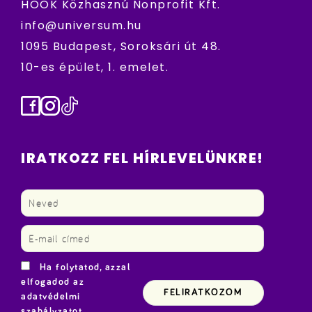
HÖOK Közhasznú Nonprofit Kft.
info@universum.hu
1095 Budapest, Soroksári út 48.
10-es épület, 1. emelet.
Facebook
Instagram
TikTok
IRATKOZZ FEL HÍRLEVELÜNKRE!
Ha folytatod, azzal
elfogadod az
adatvédelmi
szabályzatot