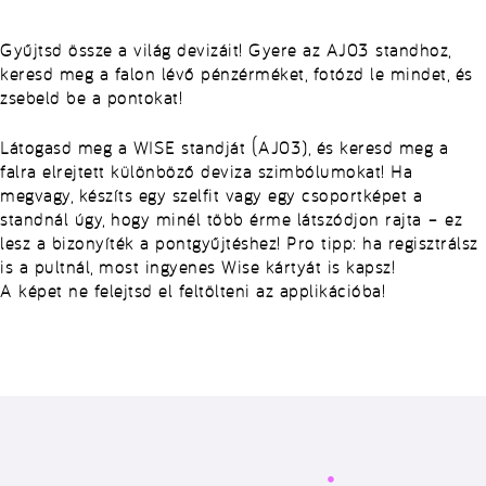
Gyűjtsd össze a világ devizáit! Gyere az AJ03 standhoz,
keresd meg a falon lévő pénzérméket, fotózd le mindet, és
zsebeld be a pontokat!
Látogasd meg a WISE standját (AJ03), és keresd meg a
falra elrejtett különböző deviza szimbólumokat! Ha
megvagy, készíts egy szelfit vagy egy csoportképet a
standnál úgy, hogy minél több érme látszódjon rajta – ez
lesz a bizonyíték a pontgyűjtéshez! Pro tipp: ha regisztrálsz
is a pultnál, most ingyenes Wise kártyát is kapsz!
A képet ne felejtsd el feltölteni az applikációba!