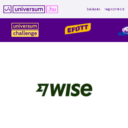
belépés
regisztráció
Kilépés
a
tartalomba