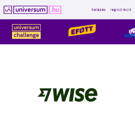
belépés
regisztráció
Kilépés
a
tartalomba