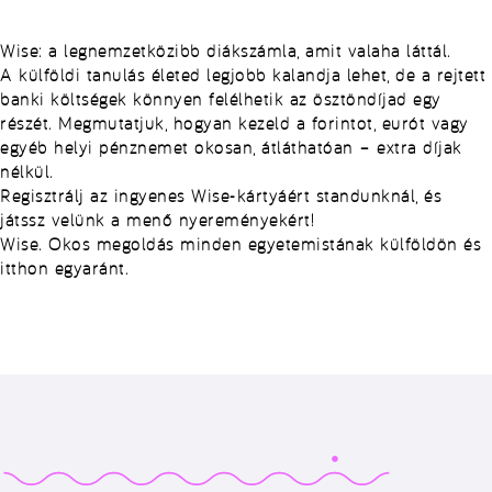
Wise: a legnemzetközibb diákszámla, amit valaha láttál.
A külföldi tanulás életed legjobb kalandja lehet, de a rejtett
banki költségek könnyen felélhetik az ösztöndíjad egy
részét. Megmutatjuk, hogyan kezeld a forintot, eurót vagy
egyéb helyi pénznemet okosan, átláthatóan – extra díjak
nélkül.
Regisztrálj az ingyenes Wise-kártyáért standunknál, és
játssz velünk a menő nyereményekért!
Wise. Okos megoldás minden egyetemistának külföldön és
itthon egyaránt.