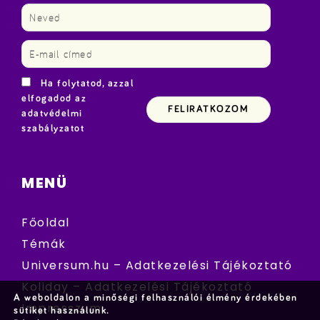
Ha folytatod, azzal
elfogadod az
adatvédelmi
szabályzatot
MENÜ
Főoldal
Témák
Universum.hu – Adatkezelési Tájékoztató
Koliday – Adatkezelési Tájékoztató
A weboldalon a minőségi felhasználói élmény érdekében
Impresszum
sütiket használunk.