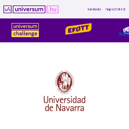
belépés
regisztráció
Kilépés
a
tartalomba