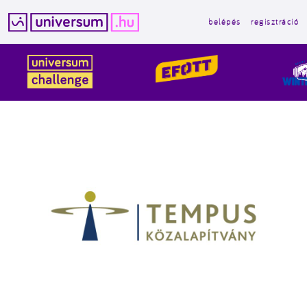
belépés
regisztráció
Kilépés
a
tartalomba