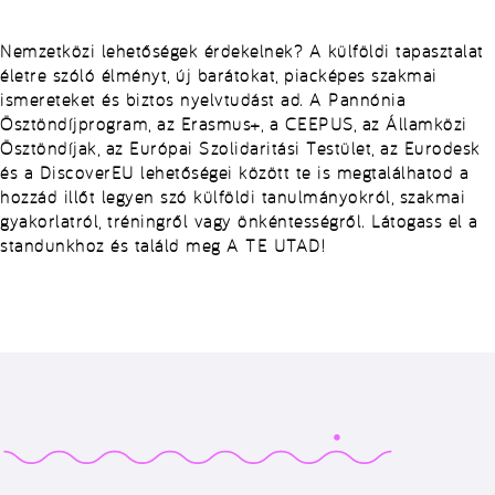
Nemzetközi lehetőségek érdekelnek? A külföldi tapasztalat
életre szóló élményt, új barátokat, piacképes szakmai
ismereteket és biztos nyelvtudást ad. A Pannónia
Ösztöndíjprogram, az Erasmus+, a CEEPUS, az Államközi
Ösztöndíjak, az Európai Szolidaritási Testület, az Eurodesk
és a DiscoverEU lehetőségei között te is megtalálhatod a
hozzád illőt legyen szó külföldi tanulmányokról, szakmai
gyakorlatról, tréningről vagy önkéntességről. Látogass el a
standunkhoz és találd meg A TE UTAD!