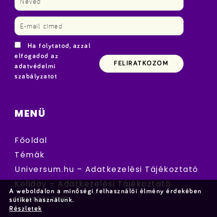
Ha folytatod, azzal
elfogadod az
adatvédelmi
szabályzatot
MENÜ
Főoldal
Témák
Universum.hu – Adatkezelési Tájékoztató
Koliday – Adatkezelési Tájékoztató
A weboldalon a minőségi felhasználói élmény érdekében
Impresszum
sütiket használunk.
Részletek