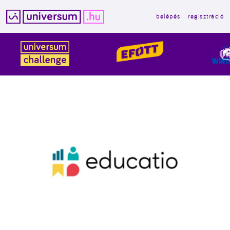
belépés
regisztráció
Kilépés
a
tartalomba