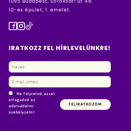
1095 Budapest, Soroksári út 48.
10-es épület, 1. emelet.
Facebook
Instagram
TikTok
IRATKOZZ FEL HÍRLEVELÜNKRE!
Ha folytatod, azzal
elfogadod az
adatvédelmi
szabályzatot