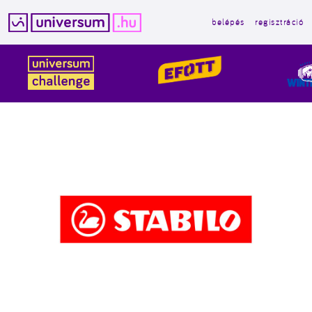
belépés
regisztráció
Kilépés
a
tartalomba