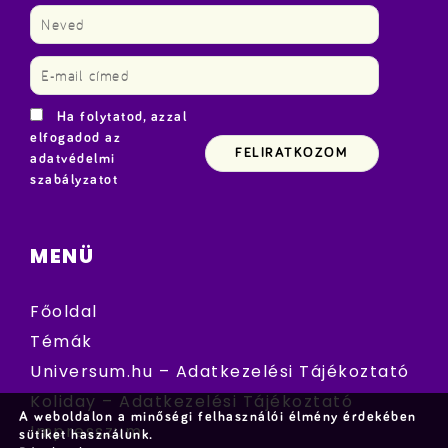
Ha folytatod, azzal
elfogadod az
adatvédelmi
szabályzatot
MENÜ
Főoldal
Témák
Universum.hu – Adatkezelési Tájékoztató
Koliday – Adatkezelési Tájékoztató
A weboldalon a minőségi felhasználói élmény érdekében
Impresszum
sütiket használunk.