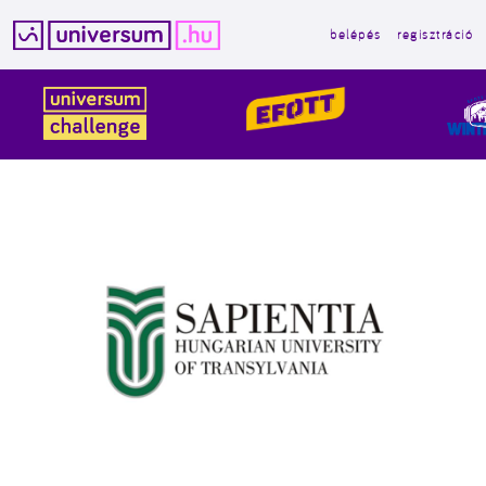
belépés
regisztráció
Kilépés
a
tartalomba