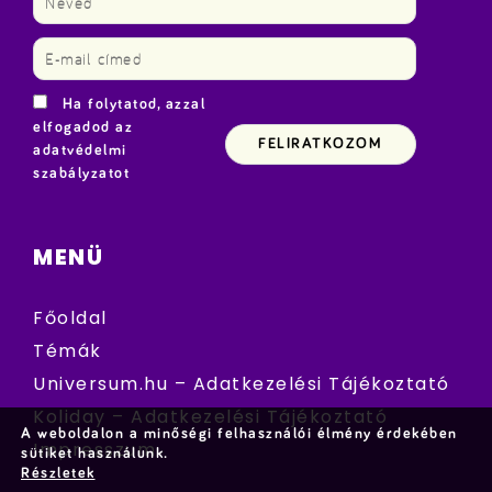
Ha folytatod, azzal
elfogadod az
adatvédelmi
szabályzatot
MENÜ
Főoldal
Témák
Universum.hu – Adatkezelési Tájékoztató
Koliday – Adatkezelési Tájékoztató
A weboldalon a minőségi felhasználói élmény érdekében
Impresszum
sütiket használunk.
Részletek