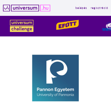
belépés
regisztráció
Kilépés
a
tartalomba