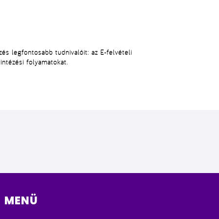
zés legfontosabb tudnivalóit
: az
E-felvételi
ntézési folyamatokat.
MENÜ