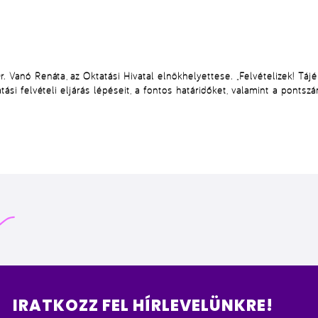
r. Vanó Renáta
, az Oktatási Hivatal elnökhelyettese.
„Felvételizek! Táj
tási felvételi eljárás lépéseit
, a fontos határidőket, valamint a
pontszá
IRATKOZZ FEL HÍRLEVELÜNKRE!