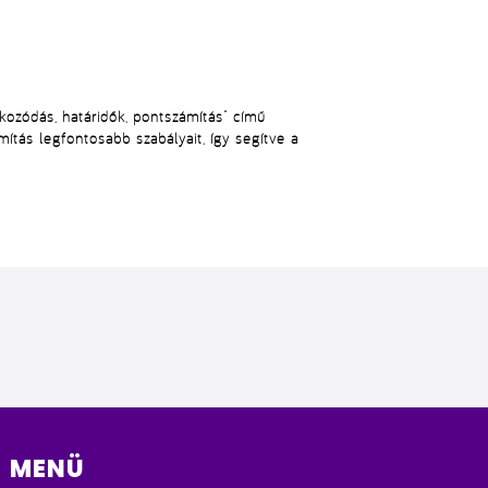
ékozódás, határidők, pontszámítás”
című
mítás legfontosabb szabályait
, így segítve a
MENÜ