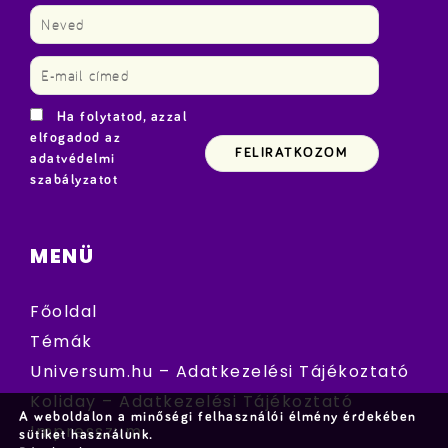
Ha folytatod, azzal
elfogadod az
adatvédelmi
szabályzatot
MENÜ
Főoldal
Témák
Universum.hu – Adatkezelési Tájékoztató
Koliday – Adatkezelési Tájékoztató
A weboldalon a minőségi felhasználói élmény érdekében
Impresszum
sütiket használunk.