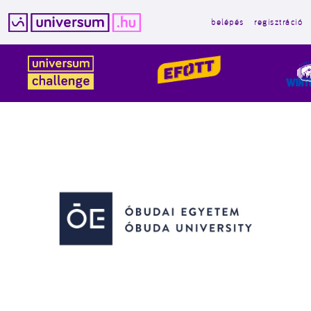
belépés
regisztráció
Kilépés
a
tartalomba