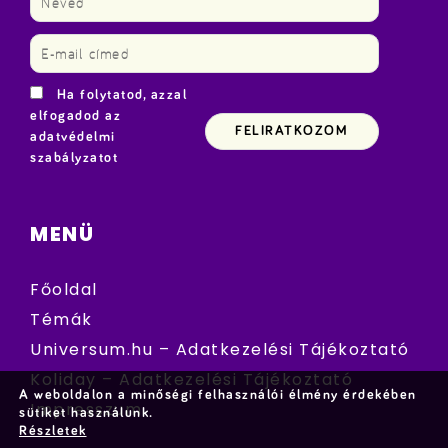
Ha folytatod, azzal
elfogadod az
adatvédelmi
szabályzatot
MENÜ
Főoldal
Témák
Universum.hu – Adatkezelési Tájékoztató
Koliday – Adatkezelési Tájékoztató
A weboldalon a minőségi felhasználói élmény érdekében
Impresszum
sütiket használunk.
Részletek