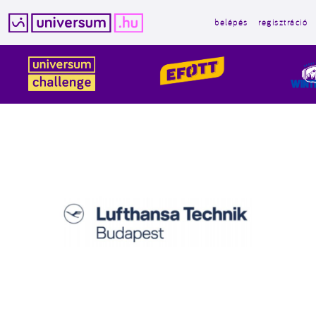
belépés
regisztráció
Kilépés
a
tartalomba