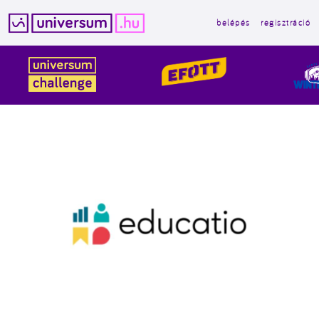
belépés
regisztráció
Kilépés
a
tartalomba