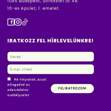
1095 Budapest, Soroksári út 48.
10-es épület, 1. emelet.
Facebook
Instagram
TikTok
IRATKOZZ FEL HÍRLEVELÜNKRE!
Ha folytatod, azzal
elfogadod az
adatvédelmi
szabályzatot