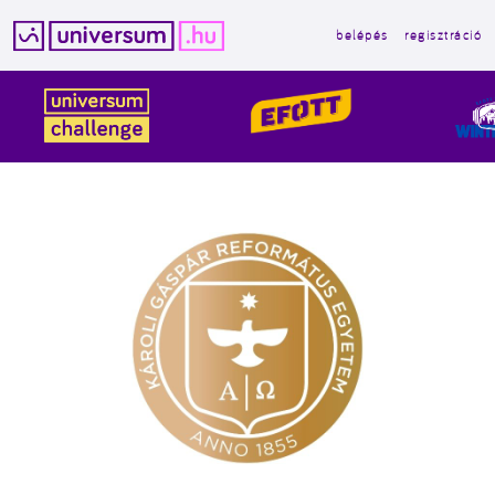
belépés
regisztráció
Kilépés
a
tartalomba