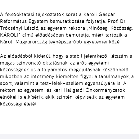
A felsőoktatási tájékoztatók sorát a
Károli Gáspár
Református Egyetem
bemutatkozása folytatja.
Prof. Dr.
Trócsányi László
, az egyetem rektora
„Minőség. Közösség.
KÁROLI.”
című előadásában bemutatja, miért tartozik a
Károli Magyarország legnépszerűbb egyetemei közé.
Az előadásból kiderül, hogy a stabil jelentkezői létszám a
magas színvonalú oktatásnak
, az
erős egyetemi
közösségnek
és a
folyamatos megújulásnak
köszönhető,
miközben az intézmény kiemelten figyel a
tanulmányok, a
sport, valamint a test–lélek–szellem egyensúlyára
is. A
rektort az egyetemi és kari
Hallgatói Önkormányzatok
elnökei
is elkísérik, akik szintén képviselik az egyetem
közösségi életét.