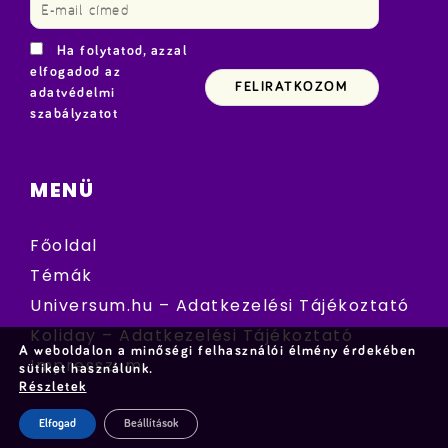
Ha folytatod, azzal
elfogadod az
adatvédelmi
szabályzatot
MENÜ
Főoldal
Témák
Universum.hu – Adatkezelési Tájékoztató
Koliday – Adatkezelési Tájékoztató
A weboldalon a minőségi felhasználói élmény érdekében
Impresszum
sütiket használunk.
Részletek
Elfogad
Beállítások