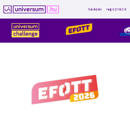
belépés
regisztráció
Kilépés
a
tartalomba