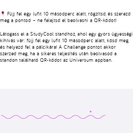
Fújj fel egy lufit 10 másodperc alatt, rögzítsd, és szerezd
meg a pontod – ne felejtsd el beolvasni a QR-kódot!
Látogass el a StudyCool standhoz, ahol egy gyors ügyességi
kihívás vár: fújj fel egy lufit 10 másodperc alatt, kösd meg,
és helyezd fel a pálcikára! A Challenge pontot akkor
szerzed meg, ha a sikeres teljesítés után beolvasod a
standon található QR-kódot az Universum appban.