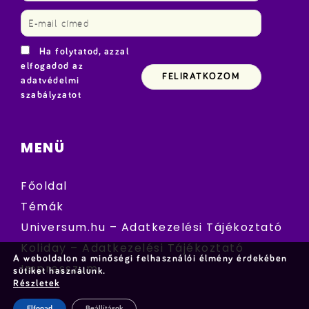
Ha folytatod, azzal
elfogadod az
adatvédelmi
szabályzatot
MENÜ
Főoldal
Témák
Universum.hu – Adatkezelési Tájékoztató
Koliday – Adatkezelési Tájékoztató
A weboldalon a minőségi felhasználói élmény érdekében
Impresszum
sütiket használunk.
Részletek