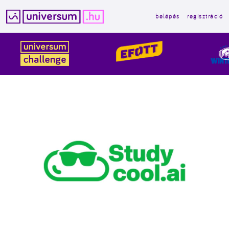
belépés
regisztráció
Kilépés
a
tartalomba