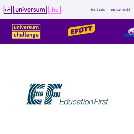
belépés
regisztráció
Kilépés
a
tartalomba