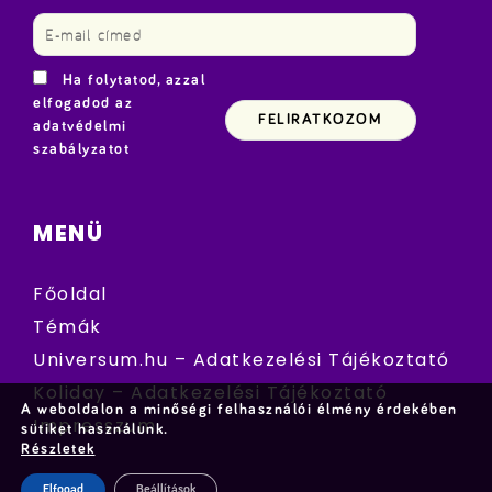
Ha folytatod, azzal
elfogadod az
adatvédelmi
szabályzatot
MENÜ
Főoldal
Témák
Universum.hu – Adatkezelési Tájékoztató
Koliday – Adatkezelési Tájékoztató
A weboldalon a minőségi felhasználói élmény érdekében
Impresszum
sütiket használunk.
Részletek
Elfogad
Beállítások