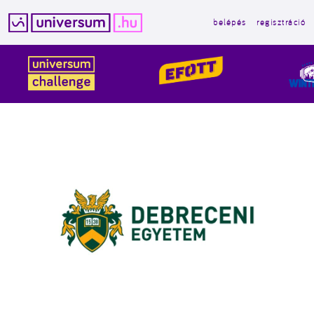
belépés
regisztráció
Kilépés
a
tartalomba