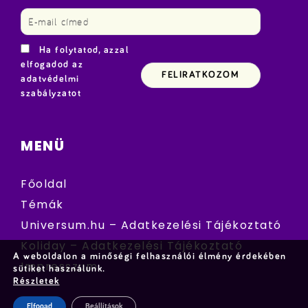
Ha folytatod, azzal
elfogadod az
adatvédelmi
szabályzatot
MENÜ
Főoldal
Témák
Universum.hu – Adatkezelési Tájékoztató
Koliday – Adatkezelési Tájékoztató
A weboldalon a minőségi felhasználói élmény érdekében
Impresszum
sütiket használunk.
Részletek
Elfogad
Beállítások