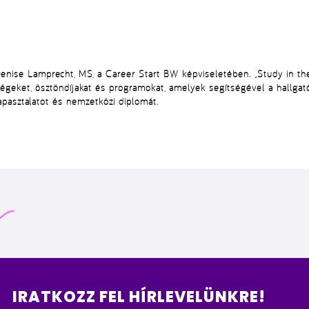
enise Lamprecht, MS
, a
Career Start BW
képviseletében.
„Study in t
ségeket
, ösztöndíjakat és programokat, amelyek segítségével a hallga
pasztalatot és nemzetközi diplomát.
IRATKOZZ FEL HÍRLEVELÜNKRE!