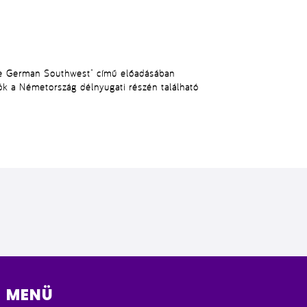
he German Southwest”
című előadásában
tók a Németország délnyugati részén található
MENÜ