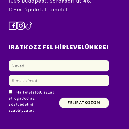
1095 Budapest, Soroksári út 48.
10-es épület, 1. emelet.
Facebook
Instagram
TikTok
IRATKOZZ FEL HÍRLEVELÜNKRE!
Ha folytatod, azzal
elfogadod az
adatvédelmi
szabályzatot