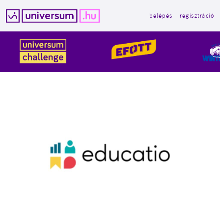
belépés
regisztráció
Kilépés
a
tartalomba