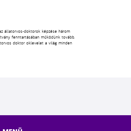
az állatorvos-doktorok képzése három
pítvány fenntartásában működünk tovább.
atorvos doktor oklevelet a világ minden