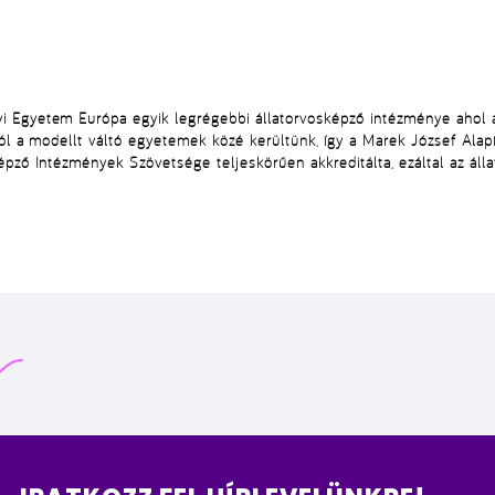
 Egyetem Európa egyik legrégebbi állatorvosképző intézménye ahol 
tól a modellt váltó egyetemek közé kerültünk, így a Marek József Ala
pző Intézmények Szövetsége teljeskörűen akkreditálta, ezáltal az áll