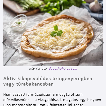
Kép forrása:
depositphotos.com
Aktív kikapcsolódás bringanyeregben
vagy túrabakancsban
Nem szabad természetesen a mozgásról sem
elfeledkeznünk – a vizsgaidőszak magolós, egy-helyben-
ülős monotonitása után kifejezetten jól eshet