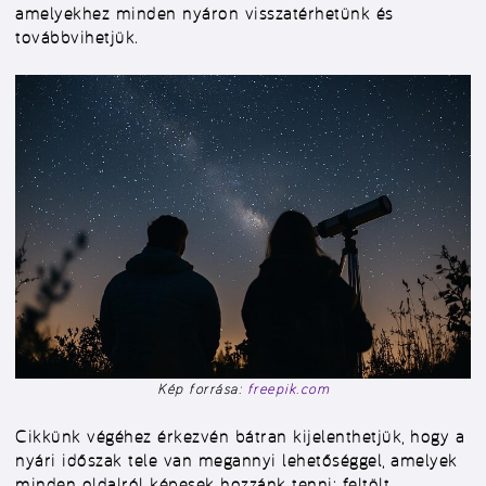
amelyekhez minden nyáron visszatérhetünk és
továbbvihetjük.
Kép forrása:
freepik.com
Cikkünk végéhez érkezvén bátran kijelenthetjük, hogy a
nyári időszak tele van megannyi lehetőséggel, amelyek
minden oldalról képesek hozzánk tenni: feltölt