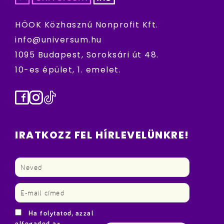
HÖOK Közhasznú Nonprofit Kft.
info@universum.hu
1095 Budapest, Soroksári út 48.
10-es épület, 1. emelet.
Facebook
Instagram
TikTok
IRATKOZZ FEL HÍRLEVELÜNKRE!
Ha folytatod, azzal
elfogadod az