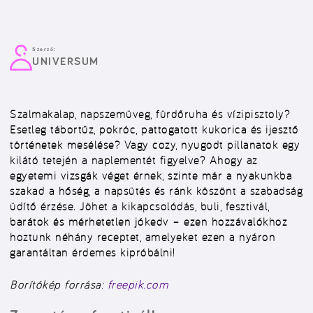
Szerző:
UNIVERSUM
Szalmakalap, napszemüveg, fürdőruha és vízipisztoly?
Esetleg tábortűz, pokróc, pattogatott kukorica és ijesztő
történetek mesélése? Vagy cozy, nyugodt pillanatok egy
kilátó tetején a naplementét figyelve? Ahogy az
egyetemi vizsgák véget érnek, szinte már a nyakunkba
szakad a hőség, a napsütés és ránk köszönt a szabadság
üdítő érzése. Jöhet a kikapcsolódás, buli, fesztivál,
barátok és mérhetetlen jókedv – ezen hozzávalókhoz
hoztunk néhány receptet, amelyeket ezen a nyáron
garantáltan érdemes kipróbálni!
Borítókép forrása:
freepik.com