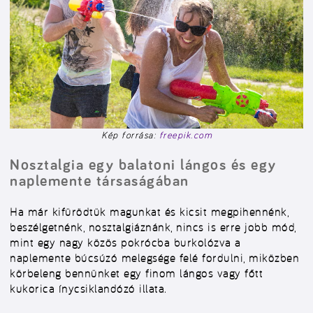
Kép forrása:
freepik.com
Nosztalgia egy balatoni lángos és egy
naplemente társaságában
Ha már kifürödtük magunkat és kicsit megpihennénk,
beszélgetnénk, nosztalgiáznánk, nincs is erre jobb mód,
mint egy nagy közös pokrócba burkolózva a
naplemente búcsúzó melegsége felé fordulni, miközben
körbeleng bennünket egy finom lángos vagy főtt
kukorica ínycsiklandózó illata.