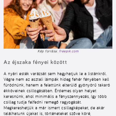
Kép forrása:
freepik.com
Az éjszaka fényei között
A nyári esték varázsát sem hagyhatjuk le a listánkról.
Végre nem az asztali lámpák hideg fehér fényében kell
fürödnünk, hanem a felettünk elterülő gyönyörű takaró
ékköveinek csillogásában. Érdemes olyan helyet
keresnünk, ahol minimális a fényszennyezés, így több
csillag tudja felfedni remegő ragyogását.
Megkereshetjük a már ismert csillagképeket, de akár
találhatunk újakat is, történeteket szőve köré,