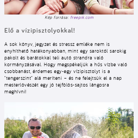
Kép forrása:
freepik.com
Elő a vízipisztolyokkal!
A sok könyv, jegyzet és stressz emléke nem is
enyhíthető hatékonyabban, mint egy saroktól sarokig
pakolt és barátokkal teli autó strandra való
kormányzásával. Hogy megspékeljük a hűs vízbe való
csobbanást, érdemes egy-egy vízipisztolyt is a
“tengerszint” alá meríteni – és ne felejtsük el a nap
mesterlövészét egy jó tejfölös-sajtos lángosra
meghívni!