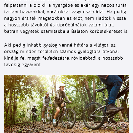
felpattanni a bicikli a nyergébe és akár egy napos túrát
tartani haverokkal, barátokkal vagy családdal. Ha pedig
nagyon érzitek magatokban az erőt, nem riadtok vissza
a hosszabb távoktól és kipróbálnátok valami újat,
bátran vegyétek számításba a Balaton körbetekerését is.
Aki pedig inkább gyalog venné hátára a világot, az
ország minden területén számos gyalogtúra útvonal
kínálja fel magát felfedezésre, rövidebbtől a hosszabb
távokig egyaránt.