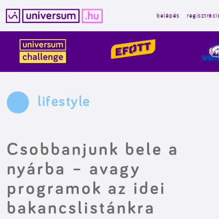
belépés
regisztráci
Kilépés
a
tartalomba
lifestyle
Csobbanjunk bele a
nyárba – avagy
programok az idei
bakancslistánkra