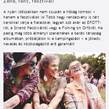
Zene, tánc, fesztivál!
A nyári időszakban nem csupán a hőség tombol –
hanem a fesztiválok is! Több nagy rendezvény is tárt
karokkal várja a fiatalokat, legyen szó akár az EFOTT-
ról, a Strand Fesztiválról vagy a Fishing on Orfűről. Ha
pedig még több élményt szeretnétek a baráti társaság
albumában, próbáljátok ki a kempingezést – a jókedv,
nevetés és közösségépítő erő garantált!