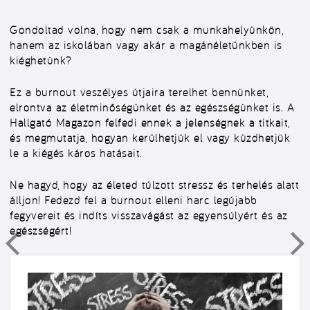
Gondoltad volna, hogy nem csak a munkahelyünkön,
hanem az iskolában vagy akár a magánéletünkben is
kiéghetünk?
Ez a burnout veszélyes útjaira terelhet bennünket,
elrontva az életminőségünket és az egészségünket is. A
Hallgató Magazon felfedi ennek a jelenségnek a titkait,
és megmutatja, hogyan kerülhetjük el vagy küzdhetjük
le a kiégés káros hatásait.
Ne hagyd, hogy az életed túlzott stressz és terhelés alatt
álljon! Fedezd fel a burnout elleni harc legújabb
fegyvereit és indíts visszavágást az egyensúlyért és az
egészségért!