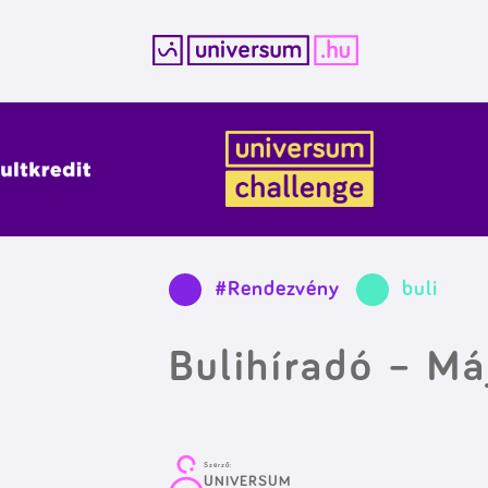
Kilépés
a
tartalomba
#Rendezvény
buli
Bulihíradó – Má
Szerző:
UNIVERSUM