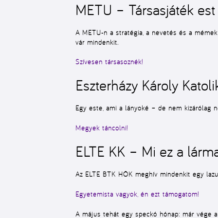
METU – Társasjáték est 
A METU-n a stratégia, a nevetés és a mémek t
vár mindenkit.
Szívesen társasoznék!
Eszterházy Károly Katol
Egy este, ami a lányoké – de nem kizárólag n
Megyek táncolni!
ELTE KK – Mi ez a lárma
Az ELTE BTK HÖK meghív mindenkit egy lazulós
Egyetemista vagyok, én ezt támogatom!
A május tehát egy speckó hónap: már vége a s