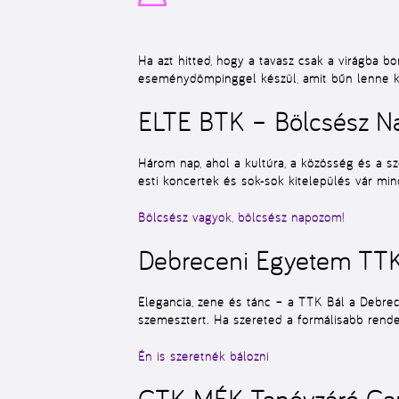
Ha azt hitted, hogy a tavasz csak a virágba bo
eseménydömpinggel készül, amit bűn lenne kih
ELTE BTK – Bölcsész Na
Három nap, ahol a kultúra, a közösség és a 
esti koncertek és sok-sok kitelepülés vár min
Bölcsész vagyok, bölcsész napozom!
Debreceni Egyetem TTK 
Elegancia, zene és tánc – a TTK Bál a Debre
szemesztert. Ha szereted a formálisabb rendez
Én is szeretnék bálozni
GTK-MÉK Tanévzáró Camp