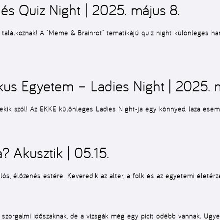
és Quiz Night | 2025. május 8.
alálkoznak! A “Meme & Brainrot” tematikájú quiz night különleges hang
ikus Egyetem – Ladies Night | 2025. 
ekik szól! Az EKKE különleges Ladies Night-ja egy könnyed, laza esemé
? Akusztik | 05.15.
, élőzenés estére. Keveredik az alter, a folk és az egyetemi életérz
zorgalmi időszaknak, de a vizsgák még egy picit odébb vannak. Ugye 