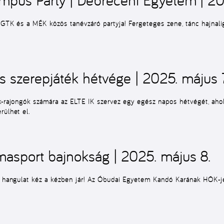
a GTK és a MÉK közös tanévzáró partyja! Fergeteges zene, tánc hajnali
 szerepjáték hétvége | 2025. május 7
ék-rajongók számára az ELTE IK szervez egy egész napos hétvégét, ahol
rülhet el.
sport bajnokság | 2025. május 8.
 jó hangulat kéz a kézben jár! Az Óbudai Egyetem Kandó Karának HÖK-