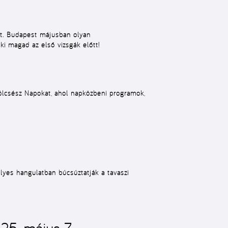
adat. Budapest májusban olyan
i magad az első vizsgák előtt!
ölcsész Napokat, ahol napközbeni programok,
yes hangulatban búcsúztatják a tavaszi
5. május 7.