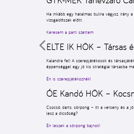
Ha inkább egy hatalmas bulira vágysz, irány 
vizsgaidőszak előtt.
Keresem a parti szettem
ELTE IK HÖK – Társas és
Kalandra fel! A szerepjátékosok és társasját
éppenséggel egy jó kis stratégiai társasba me
Én is szerepjátékoznék!
ÓE Kandó HÖK – Kocsma
Csocsó, darts, sörpong – itt a verseny és a
lesz a dicsőség?
Én leszek a sörpong bajnok!