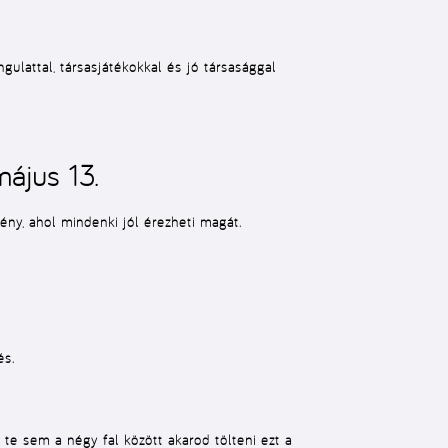
ulattal, társasjátékokkal és jó társasággal
május 13.
ny, ahol mindenki jól érezheti magát.
és.
te sem a négy fal között akarod tölteni ezt a