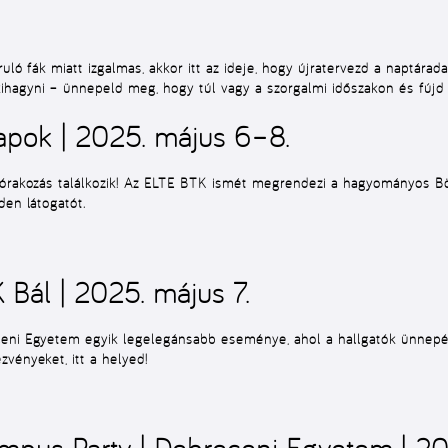
ruló fák miatt izgalmas, akkor itt az ideje, hogy újratervezd a naptár
agyni – ünnepeld meg, hogy túl vagy a szorgalmi időszakon és fújd k
pok | 2025. május 6–8.
szórakozás találkozik! Az ELTE BTK ismét megrendezi a hagyományos B
den látogatót.
Bál | 2025. május 7.
ceni Egyetem egyik legelegánsabb eseménye, ahol a hallgatók ünnepél
vényeket, itt a helyed!
us Party | Debreceni Egyetem | 202