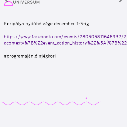
UNIVERSUM
Koripálya nyitóhétvége december 1-3-ig
https://www.facebook.com/events/280305811646932/?
acontext=%7B%22event_action_history%22%3A[%7B%
#programajánló #jégkori