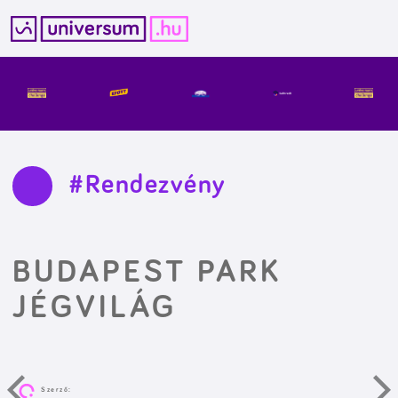
Kilépés
a
tartalomba
#Rendezvény
BUDAPEST PARK
JÉGVILÁG
Szerző: