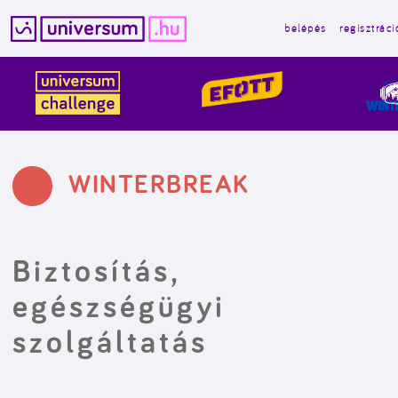
belépés
regisztráci
Kilépés
a
tartalomba
WINTERBREAK
Biztosítás,
egészségügyi
szolgáltatás