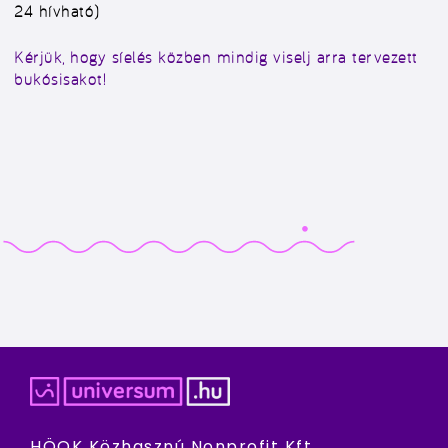
24 hívható)
Kérjük, hogy síelés közben mindig viselj arra tervezett
bukósisakot!
HÖOK Közhasznú Nonprofit Kft.