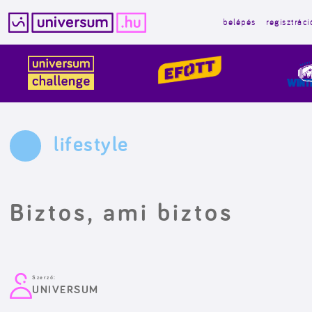
belépés
regisztráci
Kilépés
a
tartalomba
lifestyle
Biztos, ami biztos
Szerző:
UNIVERSUM