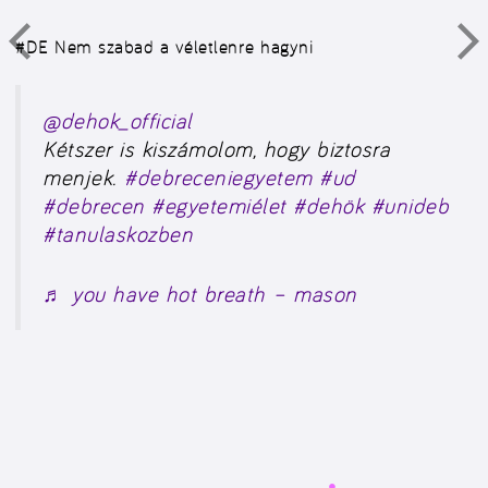
#DE
Nem szabad a véletlenre hagyni
@dehok_official
Kétszer is kiszámolom, hogy biztosra
menjek.
#debreceniegyetem
#ud
#debrecen
#egyetemiélet
#dehök
#unideb
#tanulaskozben
♬ you have hot breath – mason