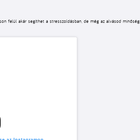
on felül akár segíthet a stresszoldásban, de még az alvásod minőségét 
se az Instagramon