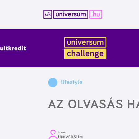
Kilépés
a
tartalomba
lifestyle
AZ OLVASÁS H
Szerző:
UNIVERSUM