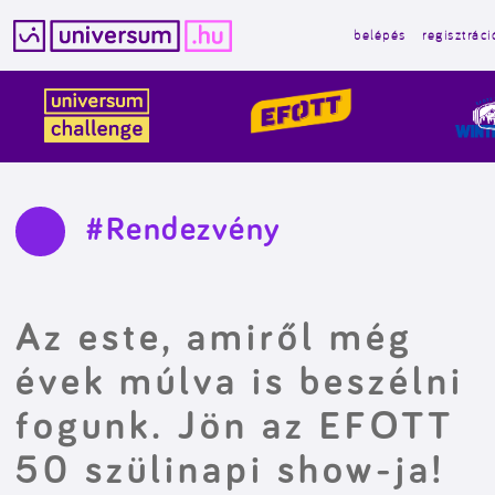
belépés
regisztráci
Kilépés
a
tartalomba
#Rendezvény
Az este, amiről még
évek múlva is beszélni
fogunk. Jön az EFOTT
50 szülinapi show-ja!