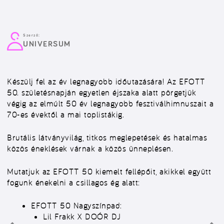
Szerző:
UNIVERSUM
Készülj fel az év legnagyobb időutazására! Az EFOTT
50. születésnapján egyetlen éjszaka alatt pörgetjük
végig az elmúlt 50 év legnagyobb fesztiválhimnuszait a
70-es évektől a mai toplistákig.
Brutális látványvilág, titkos meglepetések és hatalmas
közös éneklések várnak a közös ünneplésen.
Mutatjuk az EFOTT 50 kiemelt fellépőit, akikkel együtt
fogunk énekelni a csillagos ég alatt:
EFOTT 50 Nagyszínpad:
Lil Frakk X DOÓR DJ