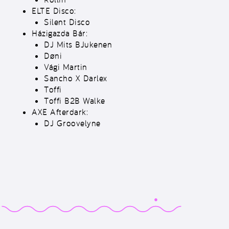
ELTE Disco:
Silent Disco
Házigazda Bár:
DJ Mits BJukenen
D
ø
ni
Vági Martin
Sancho X Darlex
Toffi
Toffi B2B Walke
AXE Afterdark:
DJ Groovelyne