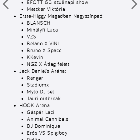
EFOTT 50. szülinapi show
Metzker Viktória
Erste-Higgy Magadban Nagyszínpad:
BLANSCH
Mihályfi Luca
VZS
Belano X VINI
Bruno X Spacc
KKevin
NGZ X Átlag felett
Jack Daniel’s Aréna:
Ranger
Stadiumx
Mylo DJ set
Jauri outbreak
HÖOK Aréna:
Gáspár Laci
Animal Cannibals
DJ Dominique
Erős VS Spigiboy
Rollin