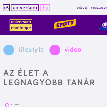
belépés
regisztráci
Kilépés
a
tartalomba
lifestyle
video
AZ ÉLET A
LEGNAGYOBB TANÁR
Szerző: