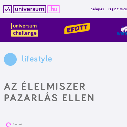
belépés
regisztráci
Kilépés
a
tartalomba
lifestyle
AZ ÉLELMISZER
PAZARLÁS ELLEN
Szerző: