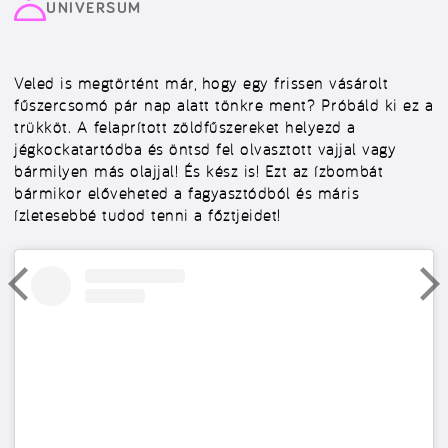
UNIVERSUM
Veled is megtörtént már, hogy egy frissen vásárolt
fűszercsomó pár nap alatt tönkre ment? Próbáld ki ez a
trükköt. A felaprított zöldfűszereket helyezd a
jégkockatartódba és öntsd fel olvasztott vajjal vagy
bármilyen más olajjal! És kész is! Ezt az ízbombát
bármikor előveheted a fagyasztódból és máris
ízletesebbé tudod tenni a főztjeidet!